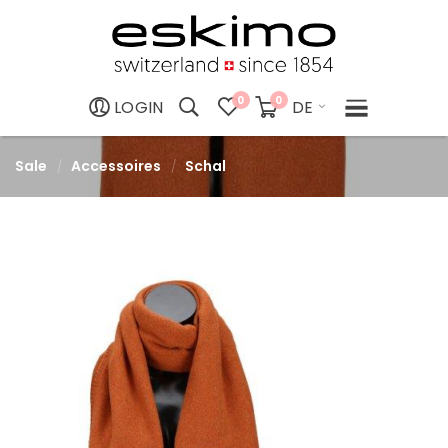
0
0
DE
LOGIN
Sale
Accessoires
Schal