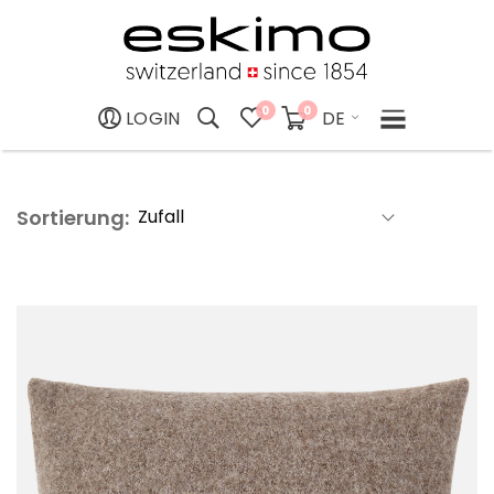
0
0
DE
LOGIN
Sortierung: