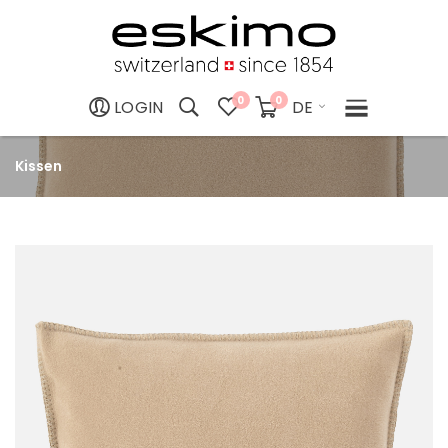
0
0
DE
LOGIN
Kissen