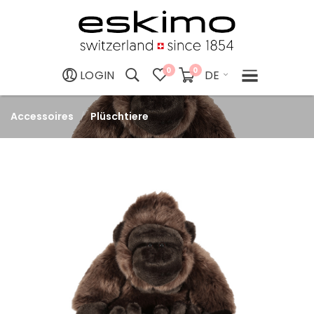
0
0
DE
LOGIN
Accessoires
Plüschtiere