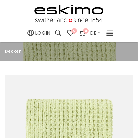
0
0
DE
LOGIN
Decken