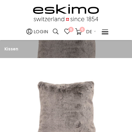
0
0
DE
LOGIN
Kissen