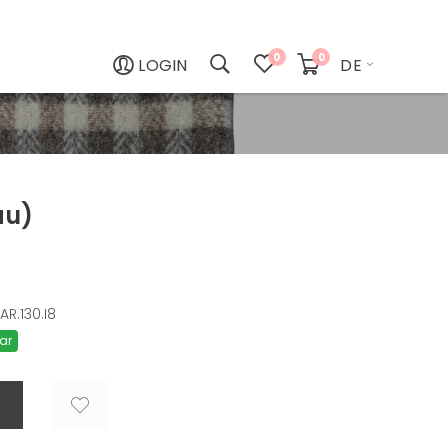
0
0
LOGIN
DE
au)
AR.130.I8
ar