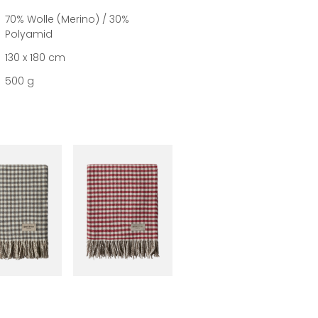
70% Wolle (Merino) / 30%
Polyamid
130 x 180 cm
500
g