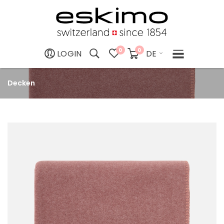
0
0
DE
LOGIN
Decken