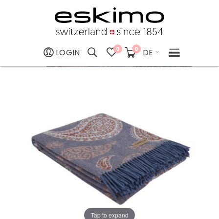
0
0
DE
LOGIN
Tap to expand