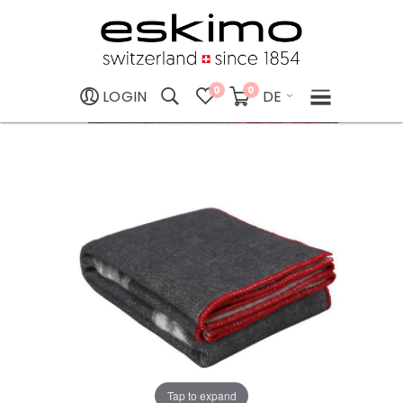
0
0
DE
LOGIN
Tap to expand